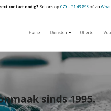
rect contact nodig?
Bel ons op
070 – 21 43 893
of via
What
Home
Diensten
Offerte
Voo
onmaak sinds 1995.