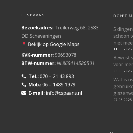
C. SPAANS
DON'T M
Bezoekadres:
Treilerweg 68, 2583
5 dingen
schoon t
DD Scheveningen
niet mee
Bekijk op Google Maps
11.05.2025
KVK-nummer:
90693078
Bewust 
BTW-nummer:
NL865414580B01
voor men
08.05.2025
Tel.:
070 – 21 43 893
Wat is 
Mob.:
06 – 1489 1979
gebruike
E-mail:
info@cspaans.nl
glazenwa
07.05.2025