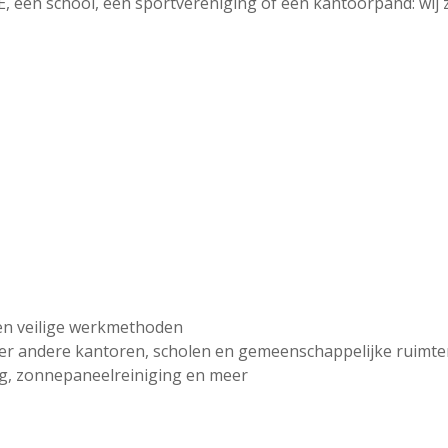
E, een school, een sportvereniging of een kantoorpand: wij 
en veilige werkmethoden
er andere kantoren, scholen en gemeenschappelijke ruimt
ng, zonnepaneelreiniging en meer