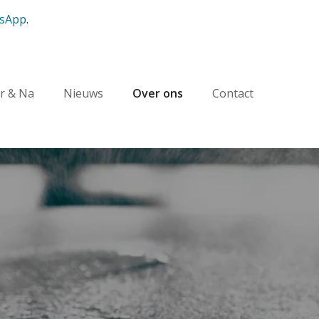
sApp
.
r & Na
Nieuws
Over ons
Contact