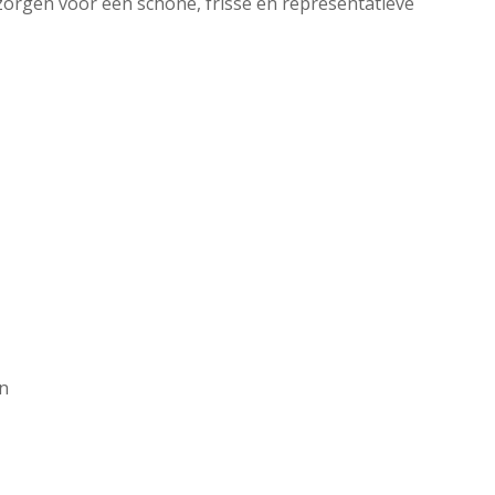
zorgen voor een schone, frisse en representatieve
en